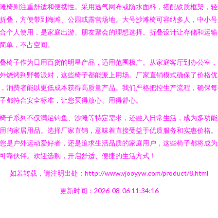
滩椅则注重舒适和便携性。采用透气网布或防水面料，搭配铁质框架，轻
折叠，方便带到海滩、公园或露营场地。大号沙滩椅可容纳多人，中小号
合个人使用，是家庭出游、朋友聚会的理想选择。折叠设计让存储和运输
简单，不占空间。
叠椅子作为日用百货的明星产品，适用范围极广。从家庭客厅到办公室，
外烧烤到野餐派对，这些椅子都能派上用场。厂家直销模式确保了价格优
，消费者能以更低成本获得高质量产品。我们严格把控生产流程，确保每
子都符合安全标准，让您买得放心、用得舒心。
椅子系列不仅满足钓鱼、沙滩等特定需求，还融入日常生活，成为多功能
用的家居用品。选择厂家直销，意味着直接受益于优质服务和实惠价格。
您是户外运动爱好者，还是追求生活品质的家庭用户，这些椅子都将成为
可靠伙伴。欢迎选购，开启舒适、便捷的生活方式！
如若转载，请注明出处：http://www.vjooyyw.com/product/8.html
更新时间：2026-08-06 11:34:16