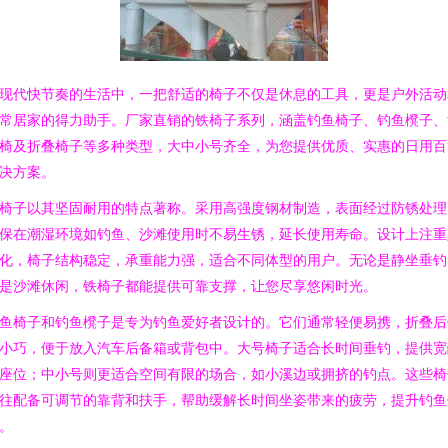
现代快节奏的生活中，一把舒适的椅子不仅是休息的工具，更是户外活动
常居家的得力助手。厂家直销的铁椅子系列，涵盖钓鱼椅子、钓鱼櫈子、
椅及折叠椅子等多种类型，大中小号齐全，为您提供优质、实惠的日用百
决方案。
椅子以其坚固耐用的特点著称。采用高强度钢材制造，表面经过防锈处理
保在潮湿环境如钓鱼、沙滩使用时不易生锈，延长使用寿命。设计上注重
化，椅子结构稳定，承重能力强，适合不同体型的用户。无论是静坐垂钓
是沙滩休闲，铁椅子都能提供可靠支撑，让您尽享悠闲时光。
鱼椅子和钓鱼櫈子是专为钓鱼爱好者设计的。它们通常轻便易携，折叠后
小巧，便于放入汽车后备箱或背包中。大号椅子适合长时间垂钓，提供宽
座位；中小号则更适合空间有限的场合，如小溪边或拥挤的钓点。这些椅
往配备可调节的靠背和扶手，帮助缓解长时间坐姿带来的疲劳，提升钓鱼
。