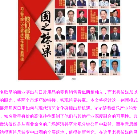
名歌星的商业演出与日常用品的零售销售看似两相独立，而老兵传媒却以
的眼光，将两个市场巧妙链接，实现跨界共赢。本文将探讨这一创新模式
展示居家日用如何与现代演艺文化碰撞出新机遇。\n\n随着娱乐产业的发
，知名歌星身价的高涨往往限制了他们与其他行业深度融合的可用性。典
做法仅仅是从商业命名的广场巡演甚至常规分销公司中获益。而生意思维
站得离跨尺转变中出圈的全层落地，值得创新考究。在这里老兵传媒的灵