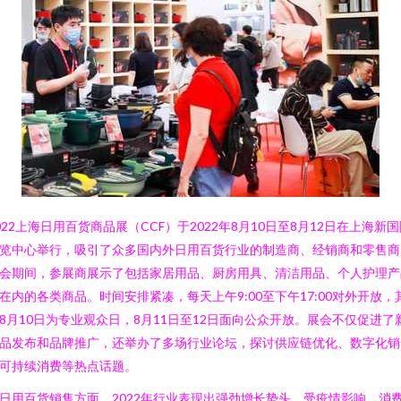
022上海日用百货商品展（CCF）于2022年8月10日至8月12日在上海新
览中心举行，吸引了众多国内外日用百货行业的制造商、经销商和零售商
会期间，参展商展示了包括家居用品、厨房用具、清洁用品、个人护理产
在内的各类商品。时间安排紧凑，每天上午9:00至下午17:00对外开放，
8月10日为专业观众日，8月11日至12日面向公众开放。展会不仅促进了
品发布和品牌推广，还举办了多场行业论坛，探讨供应链优化、数字化销
可持续消费等热点话题。
日用百货销售方面，2022年行业表现出强劲增长势头。受疫情影响，消