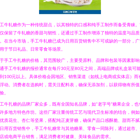
工牛轧糖作为一种传统甜点，以其独特的口感和纯手工制作而备受青睐。
仅保留了牛轧糖的香甜与韧性，还通过手工制作增添了独特的温度与品质
。在当今市场，手工牛轧糖已成为日用百货销售中不可或缺的一部分，广
用于节日礼品、日常零食等场景。
于手工牛扎糖的价格，其范围较广，主要受原料、品牌和包装等因素影响
通手工牛轧糖的报价通常在每斤30元至80元之间，高端品牌或礼盒装可
到100元以上。具体价格会因地区、销售渠道（如线上电商或实体店）而
浮动。消费者在选购时，需关注配料表，确保无添加剂，以获得物有所值
验。
工牛扎糖的品牌厂家众多，既有全国知名品牌，如“老字号”糖果企业，也
许多地方特色作坊。这些厂家注重传统工艺与现代卫生标准的结合，例如
优质花生、杏仁等坚果，搭配纯正麦芽糖，确保产品口感酥脆、甜而不腻
日用百货销售中，手工牛轧糖常与其他糖果、零食一同陈列，通过超市、
店或电商平台销售，满足消费者对健康、美味食品的需求。